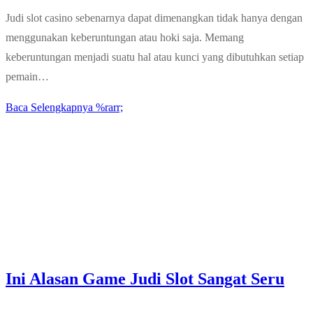
Judi slot casino sebenarnya dapat dimenangkan tidak hanya dengan
menggunakan keberuntungan atau hoki saja. Memang
keberuntungan menjadi suatu hal atau kunci yang dibutuhkan setiap
pemain…
Baca Selengkapnya %rarr;
Ini Alasan Game Judi Slot Sangat Seru