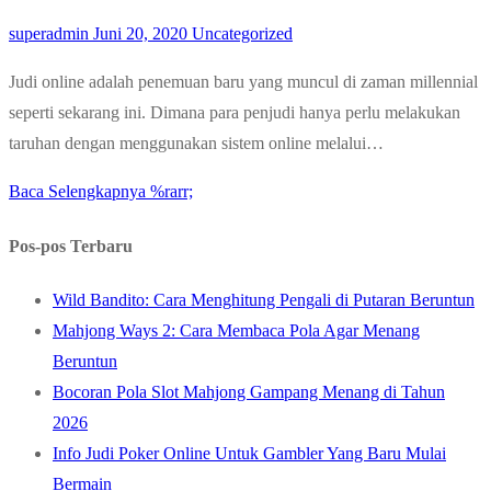
superadmin
Juni 20, 2020
Uncategorized
Judi online adalah penemuan baru yang muncul di zaman millennial
seperti sekarang ini. Dimana para penjudi hanya perlu melakukan
taruhan dengan menggunakan sistem online melalui…
Baca Selengkapnya %rarr;
Pos-pos Terbaru
Wild Bandito: Cara Menghitung Pengali di Putaran Beruntun
Mahjong Ways 2: Cara Membaca Pola Agar Menang
Beruntun
Bocoran Pola Slot Mahjong Gampang Menang di Tahun
2026
Info Judi Poker Online Untuk Gambler Yang Baru Mulai
Bermain