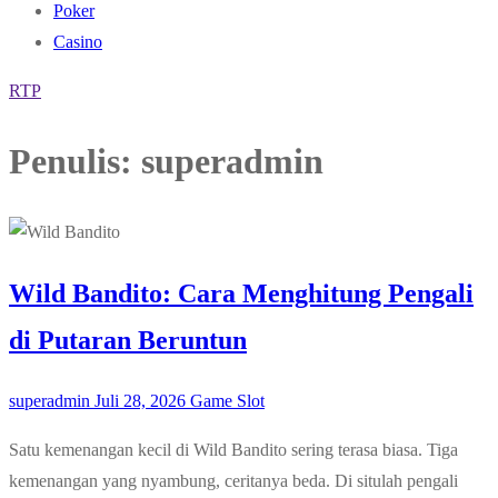
Poker
Casino
RTP
Penulis:
superadmin
Wild Bandito: Cara Menghitung Pengali
di Putaran Beruntun
superadmin
Juli 28, 2026
Game Slot
Satu kemenangan kecil di Wild Bandito sering terasa biasa. Tiga
kemenangan yang nyambung, ceritanya beda. Di situlah pengali