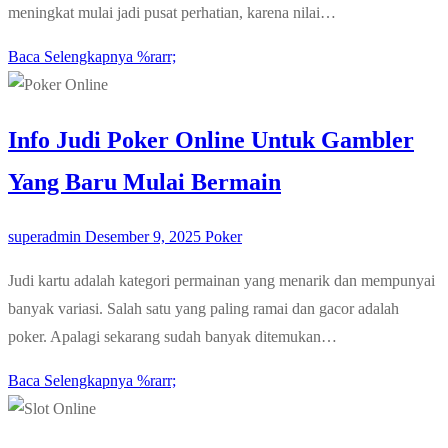
meningkat mulai jadi pusat perhatian, karena nilai…
Baca Selengkapnya %rarr;
Info Judi Poker Online Untuk Gambler
Yang Baru Mulai Bermain
superadmin
Desember 9, 2025
Poker
Judi kartu adalah kategori permainan yang menarik dan mempunyai
banyak variasi. Salah satu yang paling ramai dan gacor adalah
poker. Apalagi sekarang sudah banyak ditemukan…
Baca Selengkapnya %rarr;