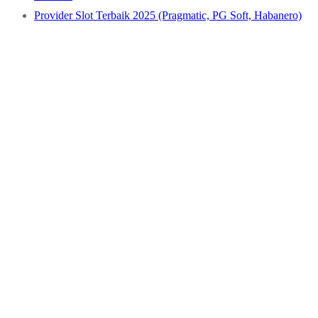
Provider Slot Terbaik 2025 (Pragmatic, PG Soft, Habanero)