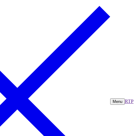
RTP
Menu