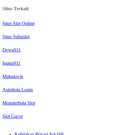
Situs Terkait
Situs Slot Online
Situs Suhuslot
Dewa911
Istana911
Mabukwin
Autobola Login
Monsterbola Slot
Slot Gacor
Kebijakan Privasi Ssk168